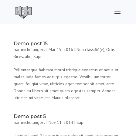
Demo post 15
par
michelangers
|
Mar 19, 2016
|
Non classifié(e)
,
Ortis
,
Rices. aliq
,
Sapi
Pellentesque habitant morbi tristique senectus et netus et
malesuada fames ac turpis egestas. Vestibulum tortor
quam, feugiat vitae, ultricies eget, tempor sit amet, ante.
Donec eu libero sit amet quam egestas semper. Aenean
ultricies mi vitae est. Mauris placerat...
Demo post 5
par
michelangers
|
Nov 11, 2014
|
Sapi
Header Level 2 Lorem ipsum dolor sit amet, consectetuer